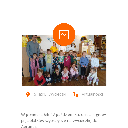
-- Statut Przedszkola
Zajęcia
-- Zajęcia Obowiązkowe
-- Zajęcia Dodatkowe
-- Programy autorskie
-- Podstawa Programowa
-- Plan Dnia
Aktualności
5-latki
,
Wycieczki
Aktualności
Galeria
-- Wydarzenia Wspólne
W poniedziałek 27 października, dzieci z grupy
pięciolatków wybrały się na wycieczkę do
-- Grupa 3-latków
Apilandii.