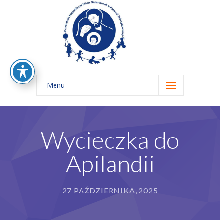
Menu
Home
O nas
Wycieczka do
-- Rys Historyczny
Apilandii
-- Nasze Zasady Edukacyjne
-- Nasza Misja
27 PAŹDZIERNIKA, 2025
-- Kadra