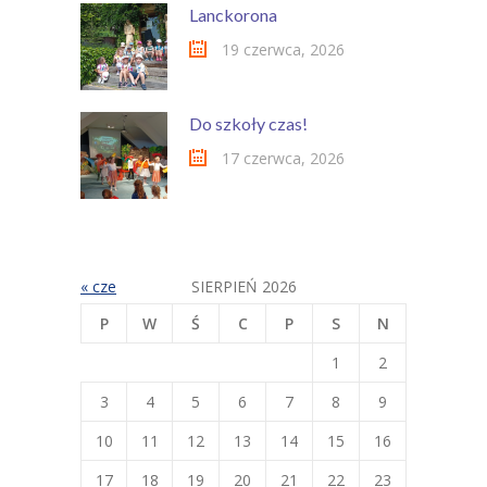
Lanckorona
19 czerwca, 2026
Do szkoły czas!
17 czerwca, 2026
« cze
SIERPIEŃ 2026
P
W
Ś
C
P
S
N
1
2
3
4
5
6
7
8
9
10
11
12
13
14
15
16
17
18
19
20
21
22
23