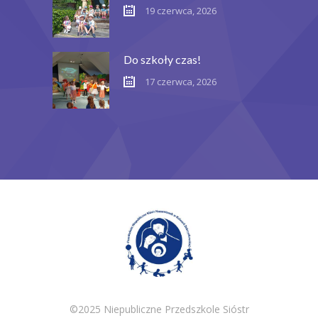
19 czerwca, 2026
Do szkoły czas!
17 czerwca, 2026
©2025 Niepubliczne Przedszkole Sióstr