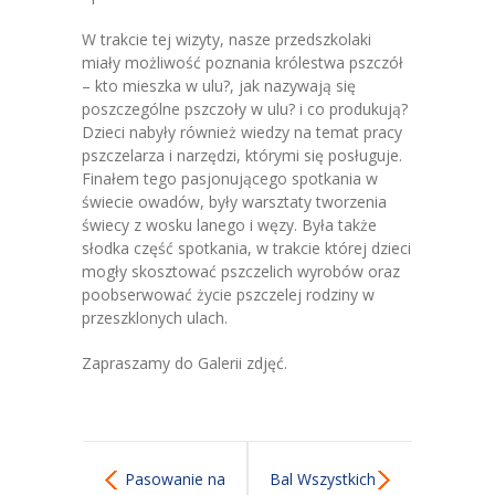
-- Grupa 4-latków
W trakcie tej wizyty, nasze przedszkolaki
miały możliwość poznania królestwa pszczół
-- Grupa 5-latków
– kto mieszka w ulu?, jak nazywają się
poszczególne pszczoły w ulu? i co produkują?
-- Grupa 6-latków
Dzieci nabyły również wiedzy na temat pracy
pszczelarza i narzędzi, którymi się posługuje.
Dla Rodziców
Finałem tego pasjonującego spotkania w
świecie owadów, były warsztaty tworzenia
-- E-Lizak
świecy z wosku lanego i węzy. Była także
słodka część spotkania, w trakcie której dzieci
-- Rekrutacja
mogły skosztować pszczelich wyrobów oraz
poobserwować życie pszczelej rodziny w
-- Jadłospis
przeszklonych ulach.
-- Opłaty
Zapraszamy do Galerii zdjęć.
-- Do pobrania
Nazaretanki
Pasowanie na
Bal Wszystkich