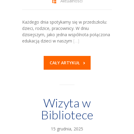
Aktualności
-- Grupa 4-latków
Każdego dnia spotykamy się w przedszkolu:
-- Grupa 5-latków
dzieci, rodzice, pracownicy. W dniu
dzisiejszym, jako jedna wspólnota połączona
-- Grupa 6-latków
edukacją dzieci w naszym
[…]
Dla Rodziców
-- E-Lizak
CAŁY ARTYKUŁ
-- Rekrutacja
-- Jadłospis
-- Opłaty
Wizyta w
Bibliotece
-- Do pobrania
Nazaretanki
15 grudnia, 2025