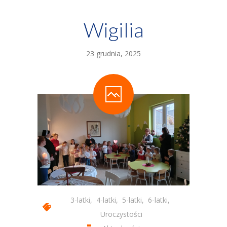
-- Statut Przedszkola
Wigilia
Zajęcia
-- Zajęcia Obowiązkowe
23 grudnia, 2025
-- Zajęcia Dodatkowe
-- Programy autorskie
-- Podstawa Programowa
-- Plan Dnia
Aktualności
Galeria
3-latki
,
4-latki
,
5-latki
,
6-latki
,
-- Wydarzenia Wspólne
Uroczystości
-- Grupa 3-latków