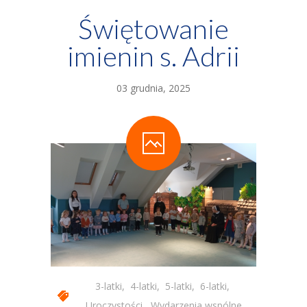
Świętowanie
imienin s. Adrii
03 grudnia, 2025
3-latki
,
4-latki
,
5-latki
,
6-latki
,
Uroczystości
,
Wydarzenia wspólne