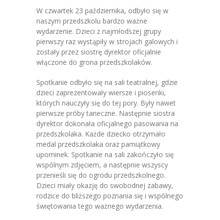
W czwartek 23 października, odbyło się w
-- Grupa 4-latków
naszym przedszkolu bardzo ważne
wydarzenie. Dzieci z najmłodszej grupy
-- Grupa 5-latków
pierwszy raz wystąpiły w strojach galowych i
zostały przez siostrę dyrektor oficjalnie
-- Grupa 6-latków
włączone do grona przedszkolaków.
Dla Rodziców
Spotkanie odbyło się na sali teatralnej, gdzie
dzieci zaprezentowały wiersze i piosenki,
-- E-Lizak
których nauczyły się do tej pory. Były nawet
pierwsze próby taneczne. Następnie siostra
-- Rekrutacja
dyrektor dokonała oficjalnego pasowania na
przedszkolaka. Każde dziecko otrzymało
-- Jadłospis
medal przedszkolaka oraz pamiątkowy
upominek. Spotkanie na sali zakończyło się
-- Opłaty
wspólnym zdjęciem, a następnie wszyscy
przenieśli się do ogrodu przedszkolnego.
-- Do pobrania
Dzieci miały okazję do swobodnej zabawy,
rodzice do bliższego poznania się i wspólnego
Nazaretanki
świętowania tego ważnego wydarzenia.