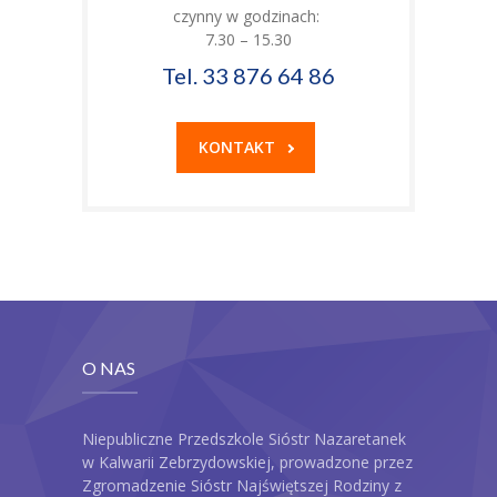
czynny w godzinach:
7.30 – 15.30
Tel. 33 876 64 86
KONTAKT
O NAS
Niepubliczne Przedszkole Sióstr Nazaretanek
w Kalwarii Zebrzydowskiej, prowadzone przez
Zgromadzenie Sióstr Najświętszej Rodziny z