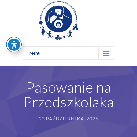
Menu
Home
O nas
Pasowanie na
-- Rys Historyczny
Przedszkolaka
-- Nasze Zasady Edukacyjne
-- Nasza Misja
23 PAŹDZIERNIKA, 2025
-- Kadra