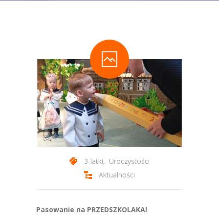
-- Statut Przedszkola
Zajęcia
-- Zajęcia Obowiązkowe
-- Zajęcia Dodatkowe
-- Programy autorskie
-- Podstawa Programowa
-- Plan Dnia
Aktualności
3-latki
,
Uroczystości
Galeria
Aktualności
-- Wydarzenia Wspólne
Pasowanie na PRZEDSZKOLAKA!
-- Grupa 3-latków