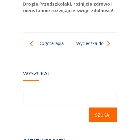
Kontakt
Drogie Przedszkolaki, rośnijcie zdrowo i
nieustannie rozwijajcie swoje zdolności!
Dogoterapia
Wycieczka do
Apilandii
WYSZUKAJ
Szukaj: