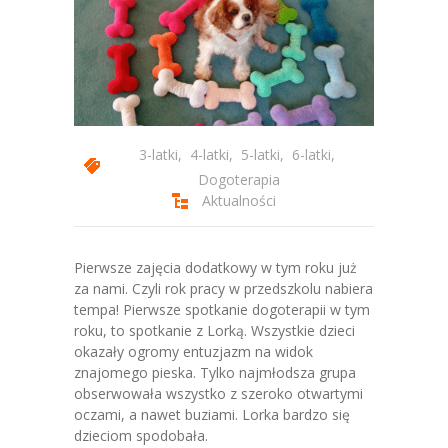
-- Programy autorskie
-- Podstawa Programowa
-- Plan Dnia
Aktualności
3-latki
,
4-latki
,
5-latki
,
6-latki
,
Dogoterapia
Galeria
Aktualności
-- Wydarzenia Wspólne
-- Grupa 3-latków
Pierwsze zajęcia dodatkowy w tym roku już
za nami. Czyli rok pracy w przedszkolu nabiera
-- Grupa 4-latków
tempa! Pierwsze spotkanie dogoterapii w tym
roku, to spotkanie z Lorką. Wszystkie dzieci
-- Grupa 5-latków
okazały ogromy entuzjazm na widok
znajomego pieska. Tylko najmłodsza grupa
-- Grupa 6-latków
obserwowała wszystko z szeroko otwartymi
oczami, a nawet buziami. Lorka bardzo się
Dla Rodziców
dzieciom spodobała.