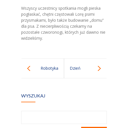
-- E-Lizak
Wszyscy uczestnicy spotkania mogli pieska
pogłaskać, chętni częstowali Lorę psimi
-- Rekrutacja
przysmakami, było także budowanie „domu”
dla psa. Z niecierpliwością czekamy na
-- Jadłospis
pozostałe czworonogi, których już dawno nie
widzieliśmy.
-- Opłaty
-- Do pobrania
Nazaretanki
Robotyka
Dzień
Kontakt
Przedszkolaka
WYSZUKAJ
Szukaj: