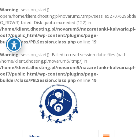
Warning
: session_start():
open(/home/klient.dhosting.pl/novarum5/.tmp//sess_e527076296b
O_RDWR) failed: Disk quota exceeded (122) in
/home/klient.dhosting.pl/novarum5/nazaretanki-kalwaria.pl-
oof7/public_html/wp-content/plugins/page-
builder/class/PB.Session.class.php
on line
19
Warning
: session_start(): Failed to read session data: files (path:
/home/klient.dhosting.pl/novarum5/.tmp/) in
/home/klient.dhosting.pl/novarum5/nazaretanki-kalwaria.pl-
oof7/public_html/wp-content/plugins/page-
builder/class/PB.Session.class.php
on line
19
Menu