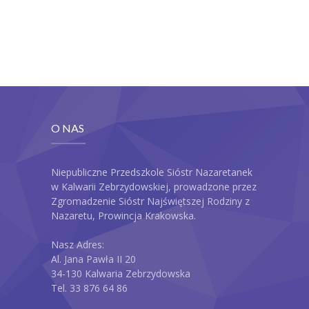
-- Plan Dnia
Aktualności
Galeria
-- Wydarzenia Wspólne
O NAS
-- Grupa 3-latków
-- Grupa 4-latków
Niepubliczne Przedszkole Sióstr Nazaretanek
w Kalwarii Zebrzydowskiej, prowadzone przez
-- Grupa 5-latków
Zgromadzenie Sióstr Najświętszej Rodziny z
Nazaretu, Prowincja Krakowska.
-- Grupa 6-latków
Nasz Adres:
Dla Rodziców
Al. Jana Pawła II 20
34-130 Kalwaria Zebrzydowska
-- E-Lizak
Tel. 33 876 64 86