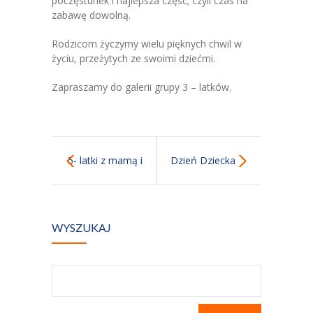
poczęstunek i najlepsza część; czyli czas na
Kontakt
zabawę dowolną.
Rodzicom życzymy wielu pięknych chwil w
życiu, przeżytych ze swoimi dziećmi.
Zapraszamy do galerii grupy 3 – latków.
5- latki z mamą i
Dzień Dziecka
tatą
WYSZUKAJ
Szukaj: