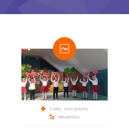
-- Statut Przedszkola
Zajęcia
-- Zajęcia Obowiązkowe
-- Zajęcia Dodatkowe
-- Programy autorskie
-- Podstawa Programowa
-- Plan Dnia
Aktualności
Galeria
3-latki
,
Uroczystości
-- Wydarzenia Wspólne
Aktualności
-- Grupa 3-latków