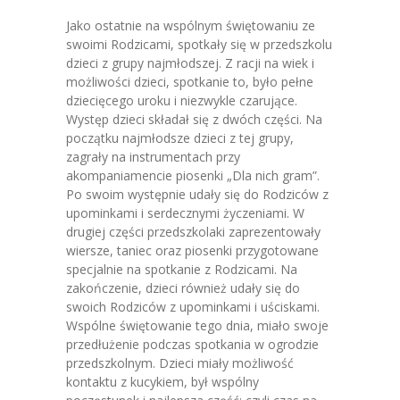
Jako ostatnie na wspólnym świętowaniu ze
-- Grupa 4-latków
swoimi Rodzicami, spotkały się w przedszkolu
dzieci z grupy najmłodszej. Z racji na wiek i
-- Grupa 5-latków
możliwości dzieci, spotkanie to, było pełne
dziecięcego uroku i niezwykle czarujące.
-- Grupa 6-latków
Występ dzieci składał się z dwóch części. Na
początku najmłodsze dzieci z tej grupy,
Dla Rodziców
zagrały na instrumentach przy
akompaniamencie piosenki „Dla nich gram”.
-- E-Lizak
Po swoim występnie udały się do Rodziców z
upominkami i serdecznymi życzeniami. W
-- Rekrutacja
drugiej części przedszkolaki zaprezentowały
wiersze, taniec oraz piosenki przygotowane
-- Jadłospis
specjalnie na spotkanie z Rodzicami. Na
zakończenie, dzieci również udały się do
-- Opłaty
swoich Rodziców z upominkami i uściskami.
Wspólne świętowanie tego dnia, miało swoje
-- Do pobrania
przedłużenie podczas spotkania w ogrodzie
przedszkolnym. Dzieci miały możliwość
Nazaretanki
kontaktu z kucykiem, był wspólny