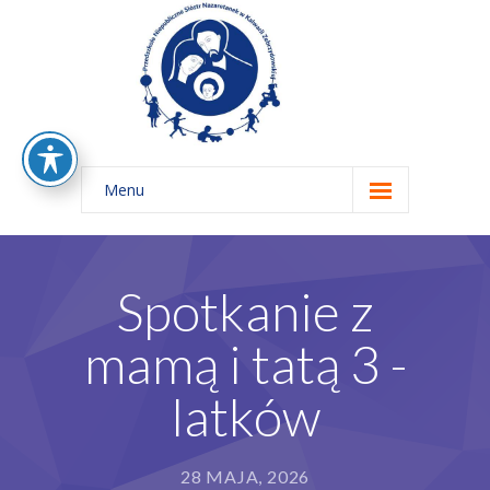
Menu
Home
O nas
Spotkanie z
-- Rys Historyczny
mamą i tatą 3 -
-- Nasze Zasady Edukacyjne
latków
-- Nasza Misja
-- Kadra
28 MAJA, 2026