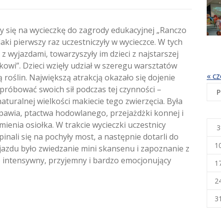
y się na wycieczkę do zagrody edukacyjnej „Ranczo
ki pierwszy raz uczestniczyły w wycieczce. W tych
 wyjazdami, towarzyszyły im dzieci z najstarszej
kowi”. Dzieci wzięły udział w szeregu warsztatów
« cz
roślin. Największą atrakcją okazało się dojenie
spróbować swoich sił podczas tej czynności –
P
aturalnej wielkości makiecie tego zwierzęcia. Była
 pawia, ptactwa hodowlanego, przejażdżki konnej i
ienia osiołka. W trakcie wycieczki uczestnicy
3
inali się na pochyły most, a następnie dotarli do
1
jazdu było zwiedzanie mini skansenu i zapoznanie z
 intensywny, przyjemny i bardzo emocjonujący
1
2
3