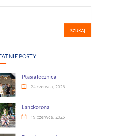
ukaj:
TATNIE POSTY
Ptasia lecznica
24 czerwca, 2026
Lanckorona
19 czerwca, 2026