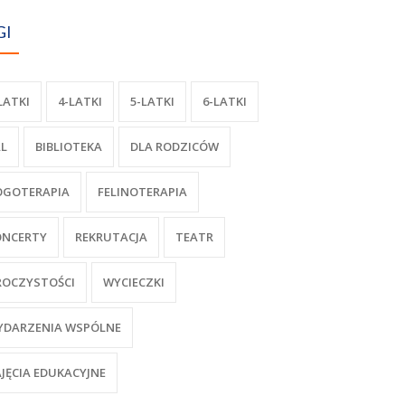
GI
LATKI
4-LATKI
5-LATKI
6-LATKI
L
BIBLIOTEKA
DLA RODZICÓW
OGOTERAPIA
FELINOTERAPIA
ONCERTY
REKRUTACJA
TEATR
ROCZYSTOŚCI
WYCIECZKI
YDARZENIA WSPÓLNE
JĘCIA EDUKACYJNE