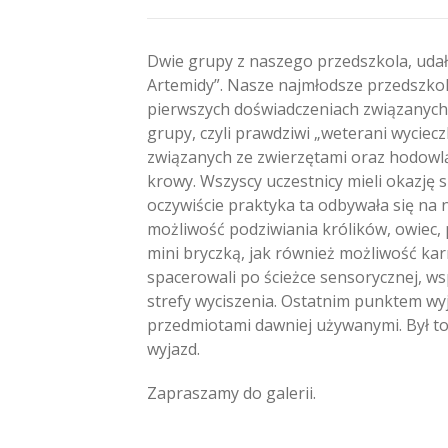
Dwie grupy z naszego przedszkola, udał
Artemidy”. Nasze najmłodsze przedszkola
pierwszych doświadczeniach związanych z
grupy, czyli prawdziwi „weterani wyciecz
związanych ze zwierzętami oraz hodowlą 
krowy. Wszyscy uczestnicy mieli okazję 
oczywiście praktyka ta odbywała się na n
możliwość podziwiania królików, owiec,
mini bryczką, jak również możliwość karm
spacerowali po ścieżce sensorycznej, wsp
strefy wyciszenia. Ostatnim punktem wy
przedmiotami dawniej używanymi. Był to
wyjazd.
Zapraszamy do galerii.