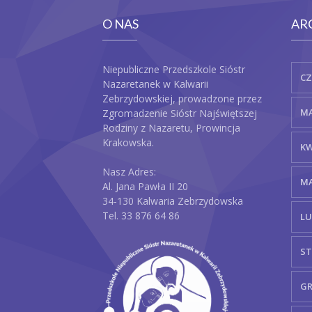
O NAS
AR
Niepubliczne Przedszkole Sióstr
CZ
Nazaretanek w Kalwarii
Zebrzydowskiej, prowadzone przez
MA
Zgromadzenie Sióstr Najświętszej
Rodziny z Nazaretu, Prowincja
Krakowska.
KW
Nasz Adres:
MA
Al. Jana Pawła II 20
34-130 Kalwaria Zebrzydowska
Tel. 33 876 64 86
LU
ST
GR