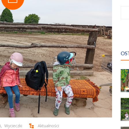
Sz
OS
i
,
Wycieczki
Aktualności