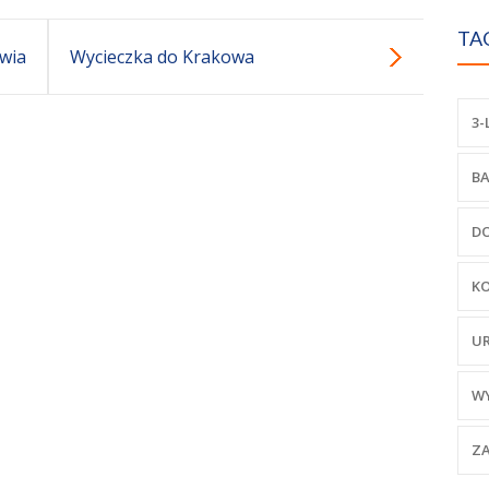
TA
owia
Wycieczka do Krakowa
3-
BA
D
K
U
W
ZA