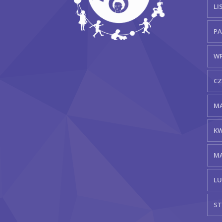
LI
PA
WR
CZ
MA
KW
MA
LU
ST