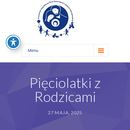
Menu
Home
O nas
Pięciolatki z
-- Rys Historyczny
Rodzicami
-- Nasze Zasady Edukacyjne
-- Nasza Misja
27 MAJA, 2025
-- Kadra