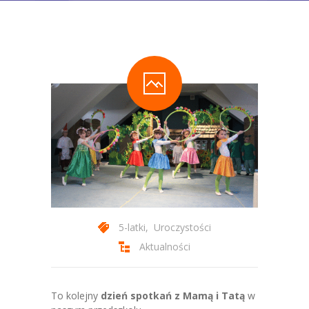
-- Statut Przedszkola
Zajęcia
-- Zajęcia Obowiązkowe
-- Zajęcia Dodatkowe
-- Programy autorskie
-- Podstawa Programowa
-- Plan Dnia
Aktualności
5-latki
,
Uroczystości
Galeria
Aktualności
-- Wydarzenia Wspólne
To kolejny
dzień spotkań z Mamą i Tatą
w
-- Grupa 3-latków