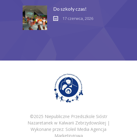
Do szkoły czas!
17 czerwca, 2026
©2025 Niepubliczne Przedszkole Sióstr
Nazaretanek w Kalwarii Zebrzydowskiej |
Wykonane przez:
Soleil Media Agencja
Marketingowa