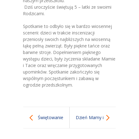
naszym przedszkolu.
Dziś uroczyście świętują 5 – latki ze swoimi
-- Grupa 4-latków
Rodzicami.
-- Grupa 5-latków
Spotkanie to odbyło się w bardzo wiosennej
scenerii: dzieci w trakcie inscenizacji
-- Grupa 6-latków
przeniosły swoich najbliższych na wiosenną
łąkę pełną zwierząt. Były piękne tańce oraz
Dla Rodziców
barwne stroje. Dopełnieniem pięknego
występu dzieci, były życzenia składane Mamie
-- E-Lizak
i Tacie oraz wręczanie przygotowanych
upominków. Spotkanie zakończyło się
-- Rekrutacja
wspólnym poczęstunkiem i zabawą w
ogrodzie przedszkolnym.
-- Jadłospis
-- Opłaty
-- Do pobrania
Świętowanie
Dzień Mamy i
Nazaretanki
trzylatków
Taty