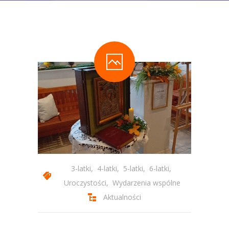
-- Statut Przedszkola
Zajęcia
-- Zajęcia Obowiązkowe
-- Zajęcia Dodatkowe
-- Programy autorskie
-- Podstawa Programowa
-- Plan Dnia
Aktualności
3-latki
,
4-latki
,
5-latki
,
6-latki
,
Galeria
Uroczystości
,
Wydarzenia wspólne
Aktualności
-- Wydarzenia Wspólne
-- Grupa 3-latków