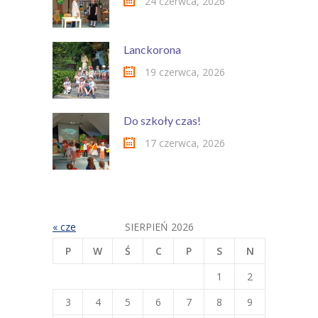
24 czerwca, 2026
Lanckorona
19 czerwca, 2026
Do szkoły czas!
17 czerwca, 2026
« cze
SIERPIEŃ 2026
P
W
Ś
C
P
S
N
1
2
3
4
5
6
7
8
9