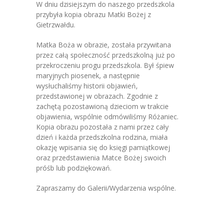
W dniu dzisiejszym do naszego przedszkola
przybyła kopia obrazu Matki Bożej z
-- Grupa 4-latków
Gietrzwałdu.
-- Grupa 5-latków
Matka Boża w obrazie, została przywitana
przez całą społeczność przedszkolną już po
-- Grupa 6-latków
przekroczeniu progu przedszkola. Był śpiew
maryjnych piosenek, a następnie
Dla Rodziców
wysłuchaliśmy historii objawień,
przedstawionej w obrazach. Zgodnie z
-- E-Lizak
zachętą pozostawioną dzieciom w trakcie
objawienia, wspólnie odmówiliśmy Różaniec.
-- Rekrutacja
Kopia obrazu pozostała z nami przez cały
dzień i każda przedszkolna rodzina, miała
-- Jadłospis
okazję wpisania się do księgi pamiątkowej
oraz przedstawienia Matce Bożej swoich
-- Opłaty
próśb lub podziękowań.
-- Do pobrania
Zapraszamy do Galerii/Wydarzenia wspólne.
Nazaretanki