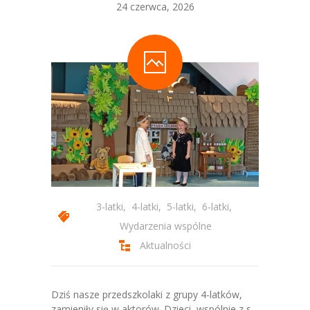
24 czerwca, 2026
-- Statut Przedszkola
Zajęcia
-- Zajęcia Obowiązkowe
-- Zajęcia Dodatkowe
-- Programy autorskie
-- Podstawa Programowa
-- Plan Dnia
3-latki
,
4-latki
,
5-latki
,
6-latki
,
Aktualności
Wydarzenia wspólne
Aktualności
Galeria
-- Wydarzenia Wspólne
Dziś nasze przedszkolaki z grupy 4-latków,
-- Grupa 3-latków
zamieniły się w aktorów. Dzieci, wspólnie z s.