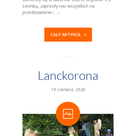
Leoniką, zaprosiły nas wszystkich na
-- Grupa 4-latków
przedstawienie
[…]
-- Grupa 5-latków
CAŁY ARTYKUŁ
-- Grupa 6-latków
Dla Rodziców
-- E-Lizak
Lanckorona
-- Rekrutacja
-- Jadłospis
19 czerwca, 2026
-- Opłaty
-- Do pobrania
Nazaretanki