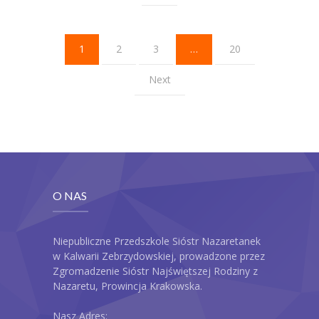
1
2
3
…
20
Next
O NAS
Niepubliczne Przedszkole Sióstr Nazaretanek
w Kalwarii Zebrzydowskiej, prowadzone przez
Zgromadzenie Sióstr Najświętszej Rodziny z
Nazaretu, Prowincja Krakowska.
Nasz Adres: