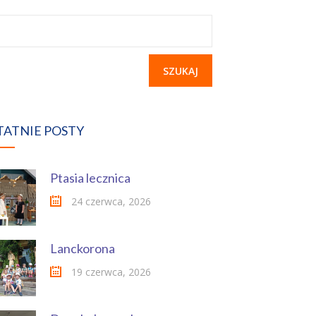
ukaj:
TATNIE POSTY
Ptasia lecznica
24 czerwca, 2026
Lanckorona
19 czerwca, 2026