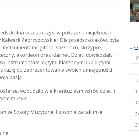
zedszkolna uczestniczyła w pokazie umiejętności
 Kalwarii Zebrzydowskiej. Dla przedszkolaków, była
 instrumentami: gitara, sakshorn, skrzypce,
« cz
zeczny, akordeon oraz klarnet. Dzieci dowiedziały
P
są instrumentami dętymi blaszanymi lub dętymi
 okazję do zaprezentowania swoich umiejętności
woją pasją.
3
osferze, wzbudziło wielki entuzjazm wśród dzieci i
1
rytm muzyki.
1
m ze Szkoły Muzycznej I stopnia za tak miłe
2
3
lne.