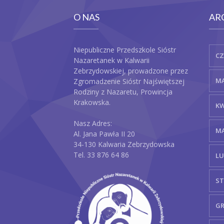
O NAS
AR
Niepubliczne Przedszkole Sióstr
CZ
Nazaretanek w Kalwarii
Zebrzydowskiej, prowadzone przez
MA
Zgromadzenie Sióstr Najświętszej
Rodziny z Nazaretu, Prowincja
Krakowska.
KW
Nasz Adres:
MA
Al. Jana Pawła II 20
34-130 Kalwaria Zebrzydowska
Tel. 33 876 64 86
LU
ST
GR