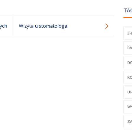
TA
tych
Wizyta u stomatologa
3-
BA
D
K
U
W
ZA