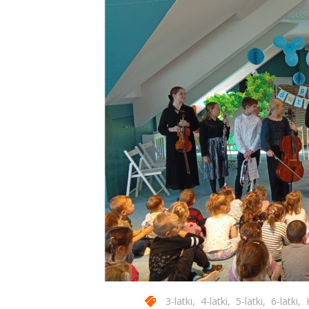
3-latki
,
4-latki
,
5-latki
,
6-latki
,