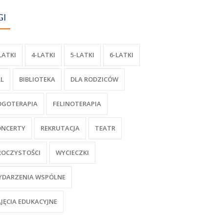
GI
LATKI
4-LATKI
5-LATKI
6-LATKI
L
BIBLIOTEKA
DLA RODZICÓW
OGOTERAPIA
FELINOTERAPIA
ONCERTY
REKRUTACJA
TEATR
ROCZYSTOŚCI
WYCIECZKI
YDARZENIA WSPÓLNE
JĘCIA EDUKACYJNE