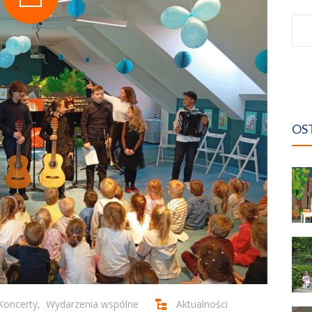
Sz
OS
Koncerty
,
Wydarzenia wspólne
Aktualności