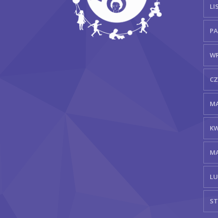
LI
PA
WR
CZ
MA
KW
MA
LU
ST