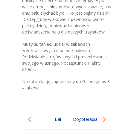
bawiły się dzieci z najmłodszej grupy. Było
wiele emocji i niesamowite wyczekiwanie, a w
-- Grupa 4-latków
dniu balu słychać było; „To jest piękny dzień!”.
Dla tej grupy wiekowej z pewnością był to
-- Grupa 5-latków
piękny dzień, ponieważ to pierwsze
doświadczenie balu dla naszych trzylatków.
-- Grupa 6-latków
Muzyka, taniec, udział w zabawach
Dla Rodziców
zręcznościowych i taniec z balonami!
Podziwianie strojów innych i prezentowanie
-- E-Lizak
swojego własnego. Poczęstunek. Piękny
dzień…
-- Rekrutacja
Na fotorelację zapraszamy do Galerii grupy 3
-- Jadłospis
– latków.
-- Opłaty
-- Do pobrania
Bal
Dogoterapia
Nazaretanki
karnawałowy