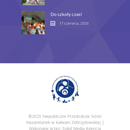
Do szkoły czas!
17 czerwca, 2026
©2025 Niepubliczne Przedszkole Sióstr
Nazaretanek w Kalwarii Zebrzydowskiej |
Wykonane przez:
Soleil Media Agencja