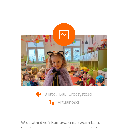
-- Statut Przedszkola
Zajęcia
-- Zajęcia Obowiązkowe
-- Zajęcia Dodatkowe
-- Programy autorskie
-- Podstawa Programowa
-- Plan Dnia
Aktualności
3-latki
,
Bal
,
Uroczystości
Galeria
Aktualności
-- Wydarzenia Wspólne
W ostatni dzień Karnawału na swoim balu,
-- Grupa 3-latków