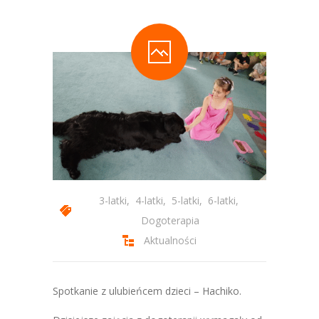
-- Statut Przedszkola
Zajęcia
-- Zajęcia Obowiązkowe
-- Zajęcia Dodatkowe
-- Programy autorskie
-- Podstawa Programowa
-- Plan Dnia
3-latki
,
4-latki
,
5-latki
,
6-latki
,
Dogoterapia
Aktualności
Aktualności
Galeria
-- Wydarzenia Wspólne
Spotkanie z ulubieńcem dzieci – Hachiko.
-- Grupa 3-latków