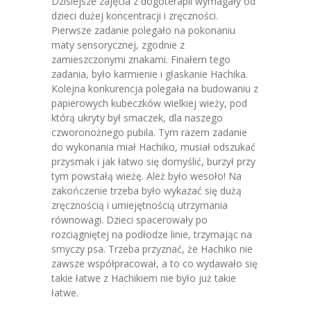
Dzisiejsze zajęcia z dogoterapii wymagały od
dzieci dużej koncentracji i zręczności.
-- Grupa 4-latków
Pierwsze zadanie polegało na pokonaniu
maty sensorycznej, zgodnie z
-- Grupa 5-latków
zamieszczonymi znakami. Finałem tego
zadania, było karmienie i głaskanie Hachika.
-- Grupa 6-latków
Kolejna konkurencja polegała na budowaniu z
papierowych kubeczków wielkiej wieży, pod
Dla Rodziców
którą ukryty był smaczek, dla naszego
czworonożnego pubila. Tym razem zadanie
-- E-Lizak
do wykonania miał Hachiko, musiał odszukać
przysmak i jak łatwo się domyślić, burzył przy
-- Rekrutacja
tym powstałą wieżę. Ależ było wesoło! Na
zakończenie trzeba było wykazać się dużą
-- Jadłospis
zręcznością i umiejętnością utrzymania
równowagi. Dzieci spacerowały po
-- Opłaty
rozciągniętej na podłodze linie, trzymając na
smyczy psa. Trzeba przyznać, że Hachiko nie
-- Do pobrania
zawsze współpracował, a to co wydawało się
takie łatwe z Hachikiem nie było już takie
Nazaretanki
łatwe.