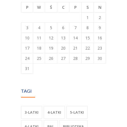
P
W
Ś
C
P
S
N
1
2
3
4
5
6
7
8
9
10
11
12
13
14
15
16
17
18
19
20
21
22
23
24
25
26
27
28
29
30
31
TAGI
3-LATKI
4-LATKI
5-LATKI
6-LATKI
BAL
BIBLIOTEKA